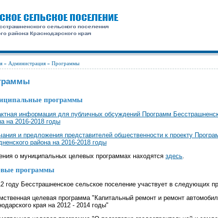
я
»
Администрация
» Программы
граммы
иципальные программы
актная информация для публичных обсуждений Программ Бесстрашненск
а на 2016-2018 годы
чания и предложения представителей общественности к проекту Програ
дненского района на 2016-2018 годы
ения о муниципальных целевых программах находятся
здесь
.
евые программы
12 году Бесстрашненское сельское поселение участвует в следующих п
мственная целевая программа "Капитальный ремонт и ремонт автомобил
одарского края на 2012 - 2014 годы"