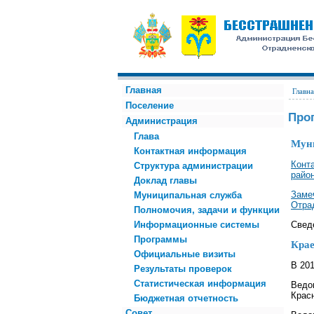
Главная
Главна
Поселение
Про
Администрация
Глава
Мун
Контактная информация
Конт
Структура администрации
район
Доклад главы
Заме
Муниципальная служба
Отра
Полномочия, задачи и функции
Информационные системы
Свед
Программы
Кра
Официальные визиты
В 20
Результаты проверок
Статистическая информация
Ведо
Красн
Бюджетная отчетность
Совет