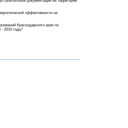
устроительной документации на территории
нергетической эффективности на
азований Краснодарского края по
 - 2010 годы"